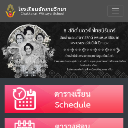
Previous
Nex