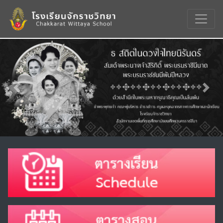
Previous
Nex