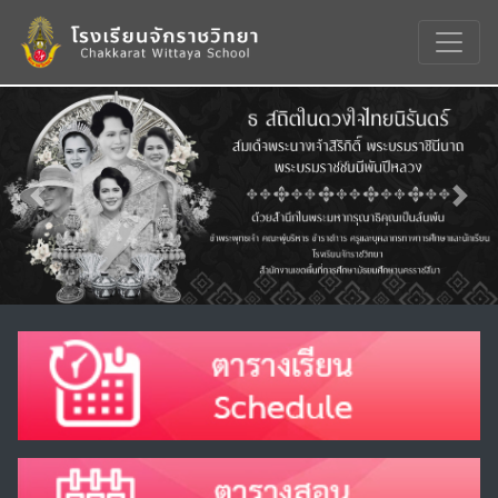
Previous
Nex