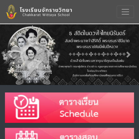
Previous
Nex