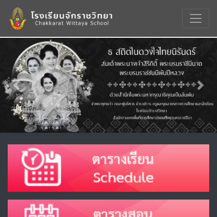
Previous
Nex