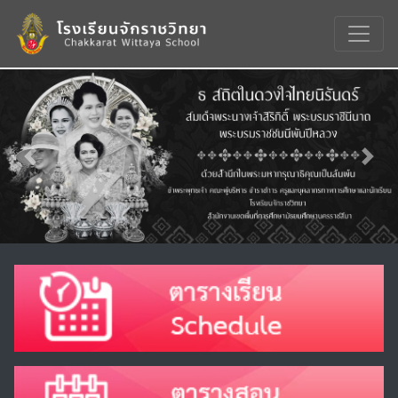
Previous
Nex