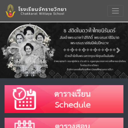
Previous
Nex