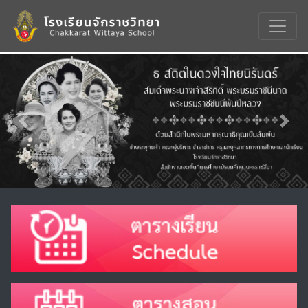
Previous
Nex