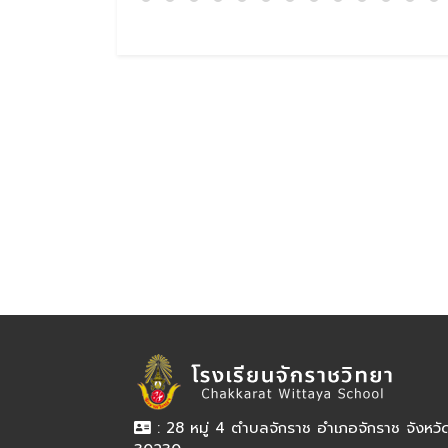
: 28 หมู่ 4 ตำบลจักราช อำเภอจักราช จังหว