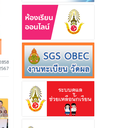
2858
 2567