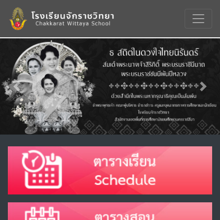
Previous
Nex