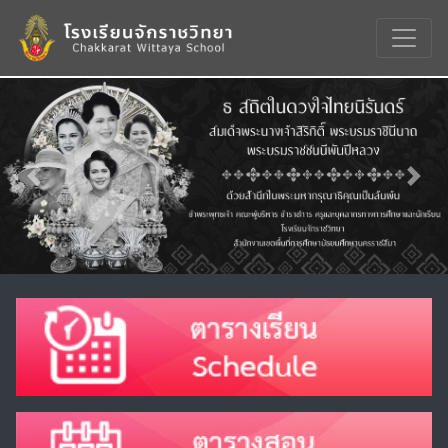
Previous
Nex