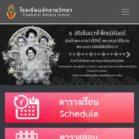
Previous
Nex