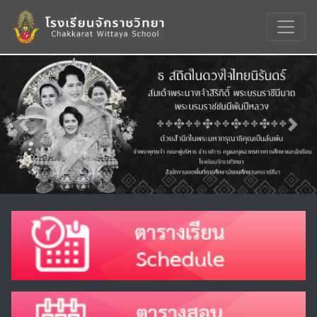
Previous
Nex