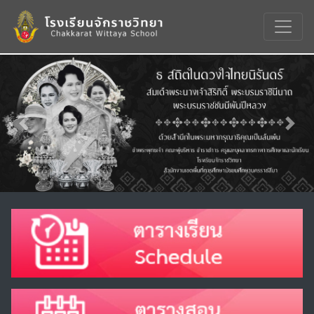
Previous
Nex