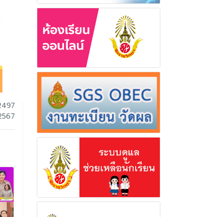
2497
 2567