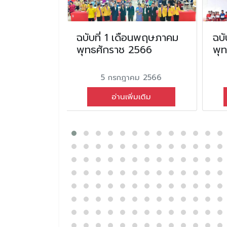
อน มีนาคม
ฉบับที่ 1 เดือนพฤษภาคม
ฉบั
2568
พุทธศักราช 2566
พุ
ม 2568
5 กรกฎาคม 2566
่มเติม
อ่านเพิ่มเติม