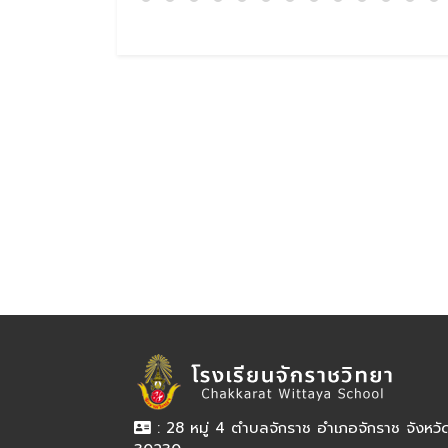
: 28 หมู่ 4 ตำบลจักราช อำเภอจักราช จังหว