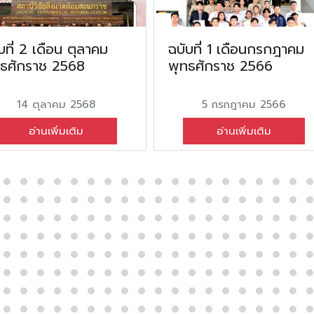
บที่ 2 เดือน ตุลาคม
ฉบับที่ 1 เดือนกรกฎาคม
ทธศักราช 2568
พุทธศักราช 2566
14 ตุลาคม 2568
5 กรกฎาคม 2566
อ่านเพิ่มเติม
อ่านเพิ่มเติม