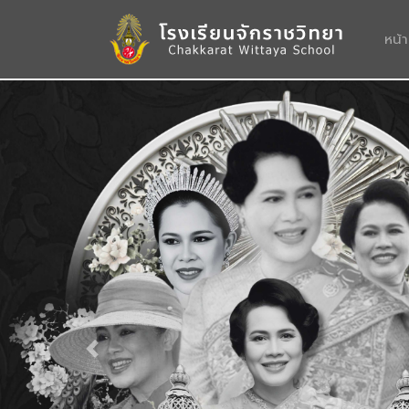
หน้
Previous