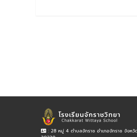
: 28 หมู่ 4 ตำบลจักราช อำเภอจักราช จังหว