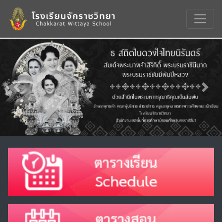
Previous
Nex