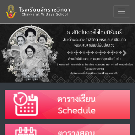
Previous
Nex