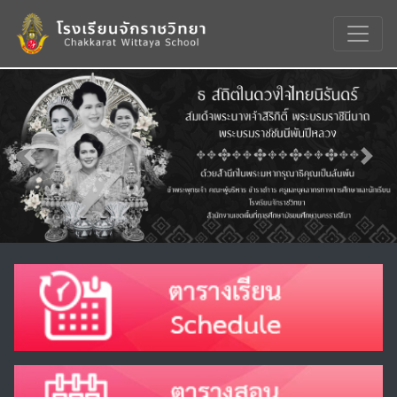
Previous
Nex