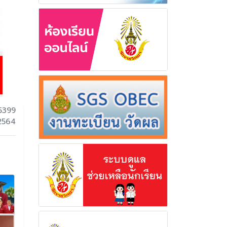
5399
2564