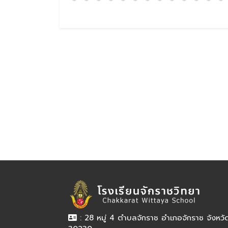
: 28 หมู่ 4 ตำบลจักราช อำเภอจักราช จังหว