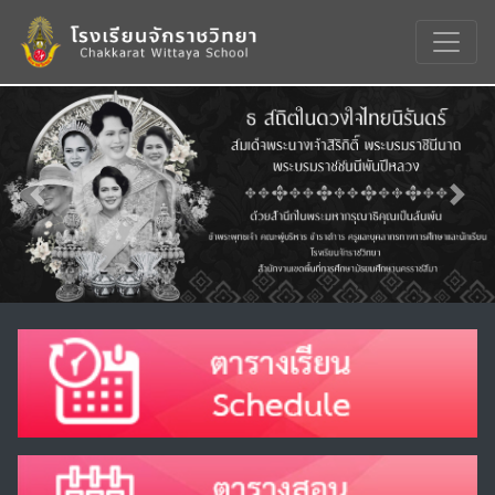
Previous
Nex