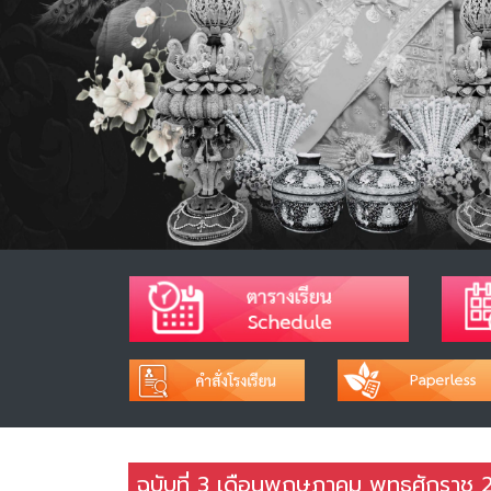
ฉบับที่ 3 เดือนพฤษภาคม พุทธศักราช 