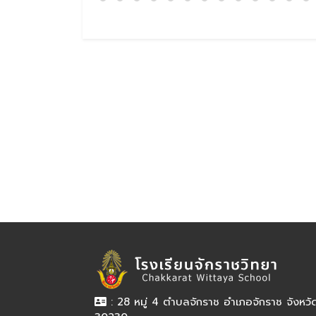
: 28 หมู่ 4 ตำบลจักราช อำเภอจักราช จังหว