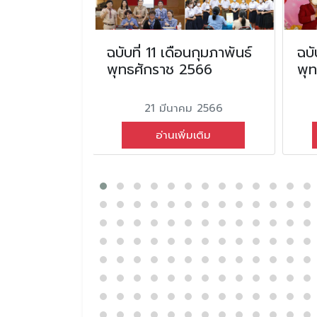
อน
ฉบับที่ 11 เดือนกุมภาพันธ์
ฉบั
ธศักราช
พุทธศักราช 2566
พุ
21 มีนาคม 2566
ยน 2569
อ่านเพิ่มเติม
่มเติม