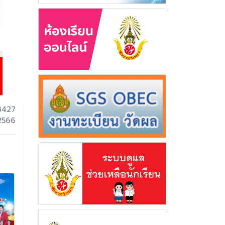
3427
 2566