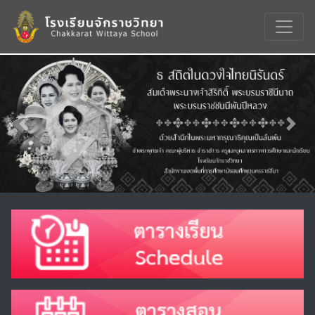
Previous
Nex