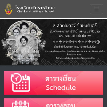
Previous
Nex