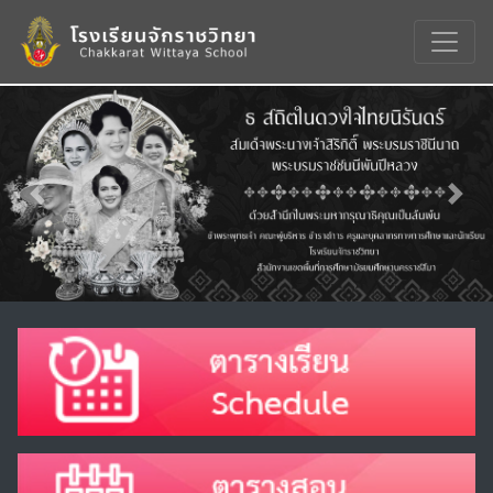
Previous
Nex