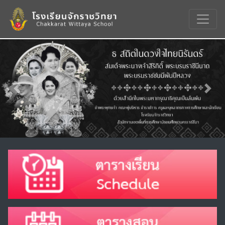
Previous
Nex