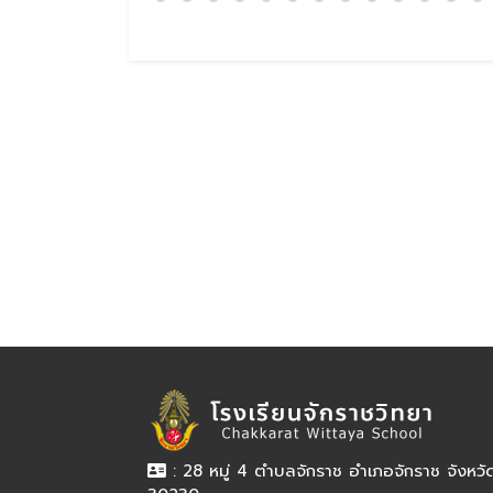
: 28 หมู่ 4 ตำบลจักราช อำเภอจักราช จังหว