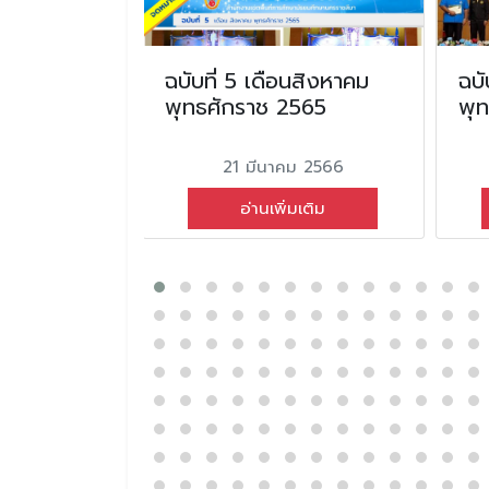
อนกุมภาพันธ์
ฉบับที่ 5 เดือนสิงหาคม
ฉบั
2567
พุทธศักราช 2565
พุ
ม 2567
21 มีนาคม 2566
่มเติม
อ่านเพิ่มเติม