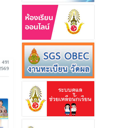
 491
 2569