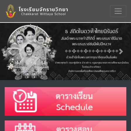
Previous
Nex