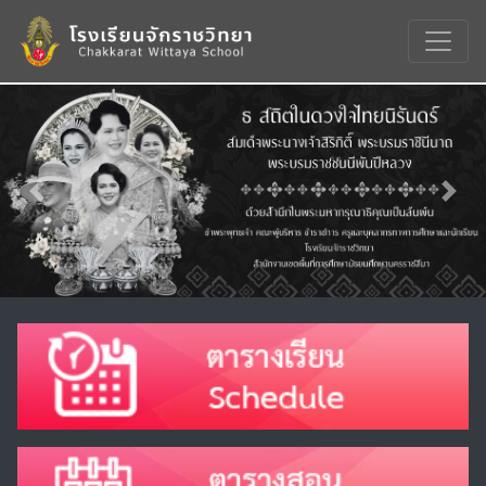
Previous
Nex