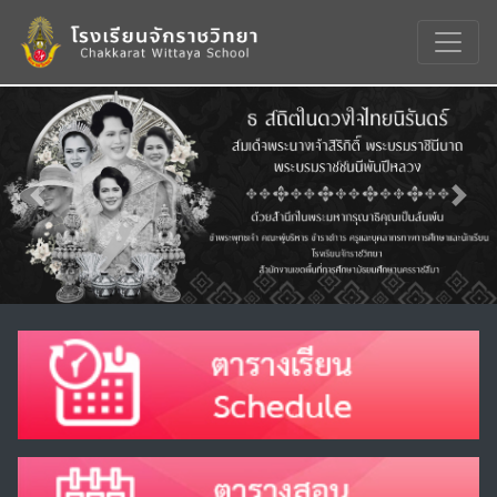
Previous
Nex