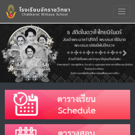
Previous
Nex