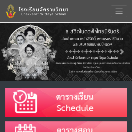
Previous
Nex