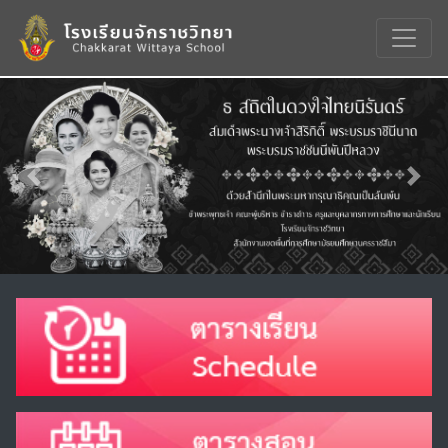
Previous
Nex