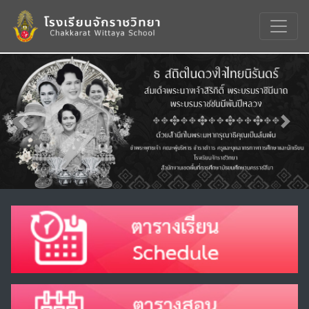
Previous
Nex