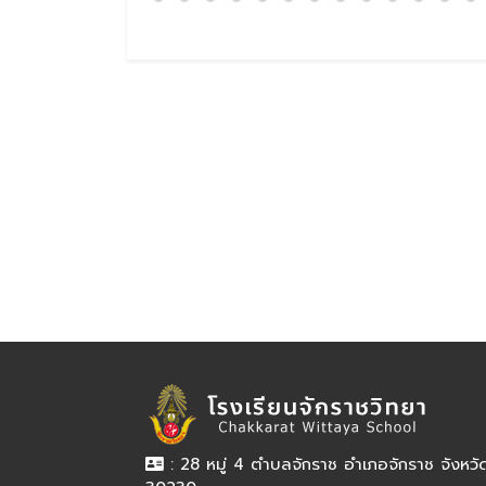
: 28 หมู่ 4 ตำบลจักราช อำเภอจักราช จังหว