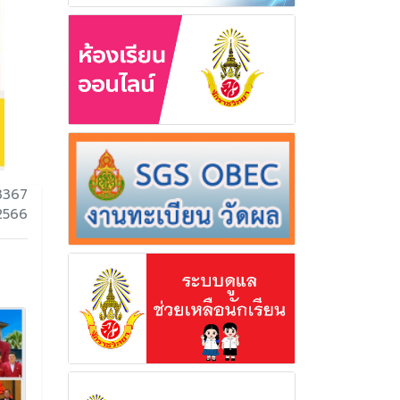
3367
 2566