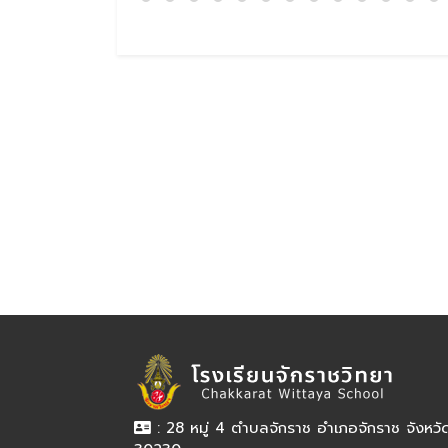
: 28 หมู่ 4 ตำบลจักราช อำเภอจักราช จังหว