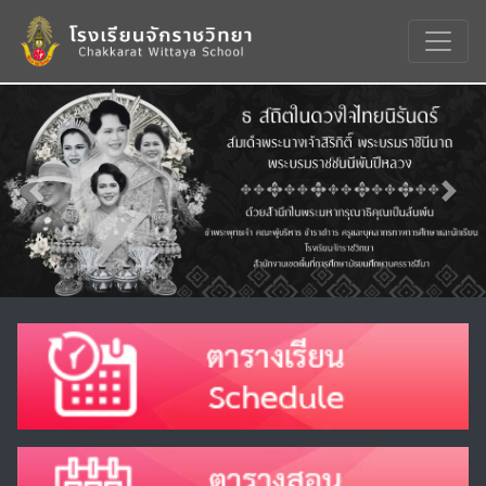
Previous
Nex