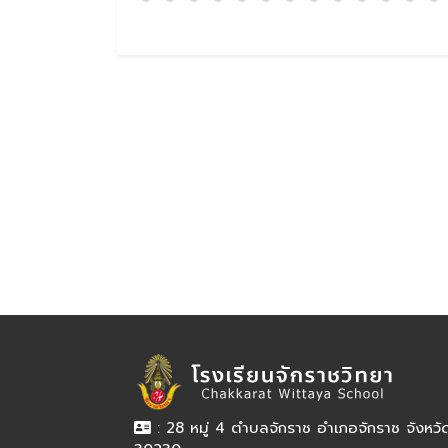
: 28 หมู่ 4 ตำบลจักราช อำเภอจักราช จังหว