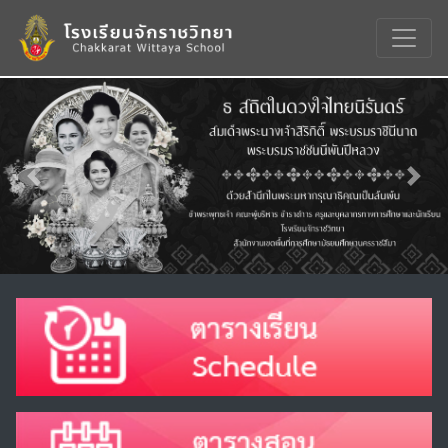
Previous
Nex