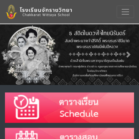
Previous
Nex