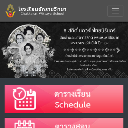
Previous
Nex