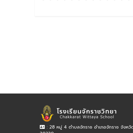
: 28 หมู่ 4 ตำบลจักราช อำเภอจักราช จังหว