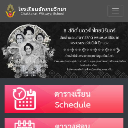
Previous
Nex