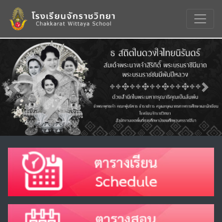
Previous
Nex