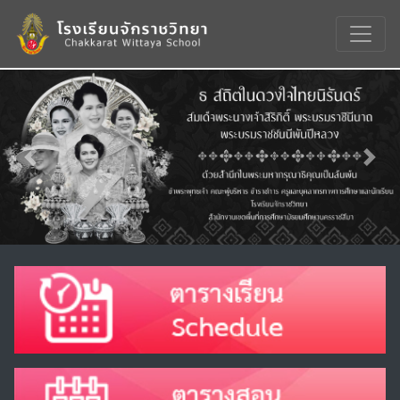
Previous
Nex