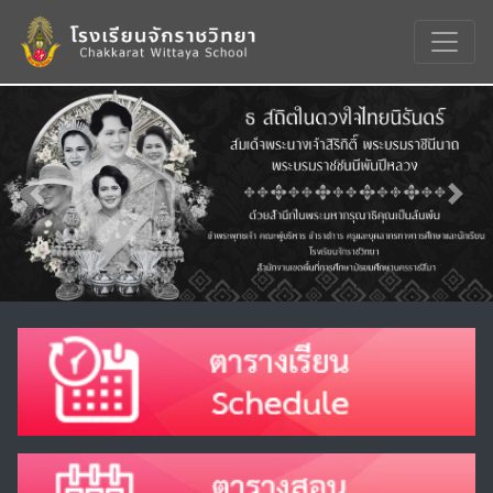
Previous
Nex