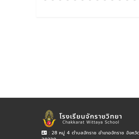
: 28 หมู่ 4 ตำบลจักราช อำเภอจักราช จังหว