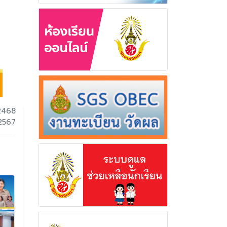
2468
 2567