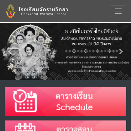
Previous
Nex