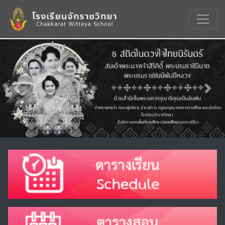
Previous
Nex