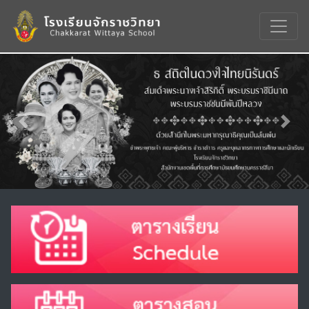
Previous
Nex